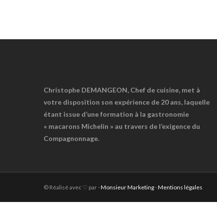
ipsum dolor sit amet, consectetur Nulla fringilla purus...
Christophe DEMANGEON, Chef de cuisine, met à
votre disposition son expérience de 20 ans, laquelle
étant issue d’une formation à la gastronomie
« macarons Michelin » au travers de l’exigence du
Compagnonnage.
© Réalisé avec ♡ par -
Monsieur Marketing
-
Mentions légales