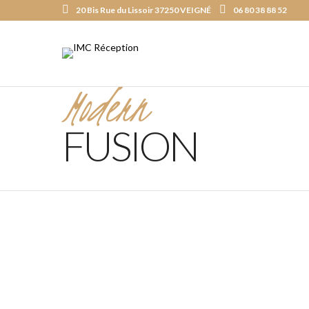
20 Bis Rue du Lissoir 37250 VEIGNÉ
06 80 38 88 52
Modern
FUSION
Recipe Is Important Part of Cooking
MARS 30, 2015 IN
MODERN FUSION
READ MORE
Lorem ipsum dosectetur adipisicing elit, sed do.Lorem